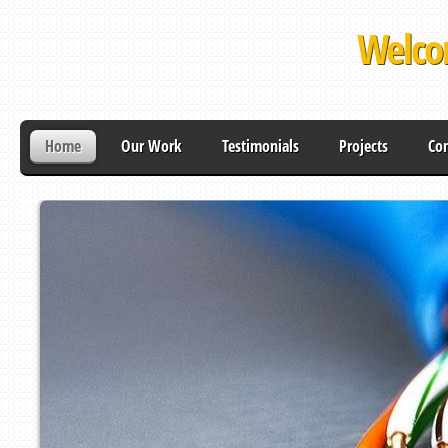
Welco
Home
Our Work
Testimonials
Projects
Con